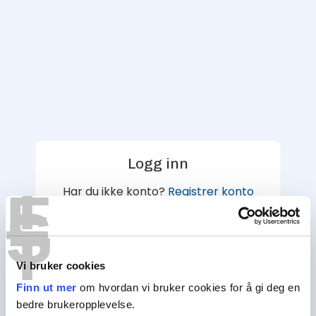
Logg inn
T
E
Har du ikke konto?
Registrer konto
S
T
E-postadresse
Vi bruker cookies
Finn ut mer
om hvordan vi bruker cookies for å gi deg en
Passord
bedre brukeropplevelse.