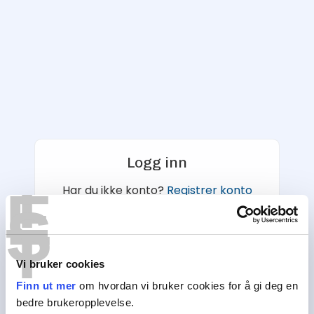
Logg inn
T
E
Har du ikke konto?
Registrer konto
S
T
E-postadresse
Vi bruker cookies
Finn ut mer
om hvordan vi bruker cookies for å gi deg en
Passord
bedre brukeropplevelse.