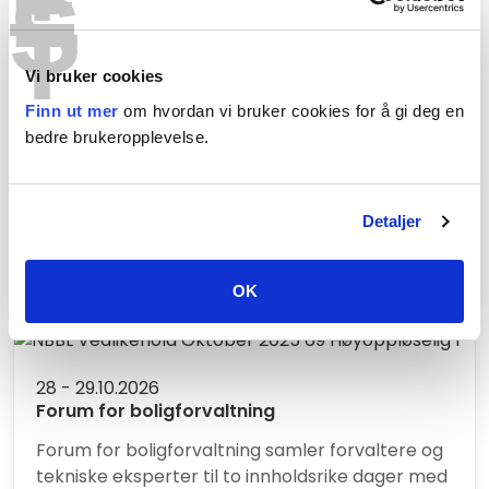
E
S
T
Introduksjon til arbeidsrett
Kurset gir deg en introduksjon til de viktigste
Vi bruker cookies
reglene i arbeidslivet og leders styringsrett. Det
er en nyttig og inspirerende inngangsport til de
Finn ut mer
om hvordan vi bruker cookies for å gi deg en
andre arbeidsrettskursene våre. I alle våre
bedre brukeropplevelse.
digitale arbeidsrettskurs møter du eksempler,
korte filmer og oppgaver som viser hvordan
regelverket virker i praksis. Målet er å gi deg
Detaljer
trygghet og inspirasjon til å lede på en klok og
tydelig måte.
OK
28 - 29.10.2026
Forum for boligforvaltning
Forum for boligforvaltning samler forvaltere og
tekniske eksperter til to innholdsrike dager med