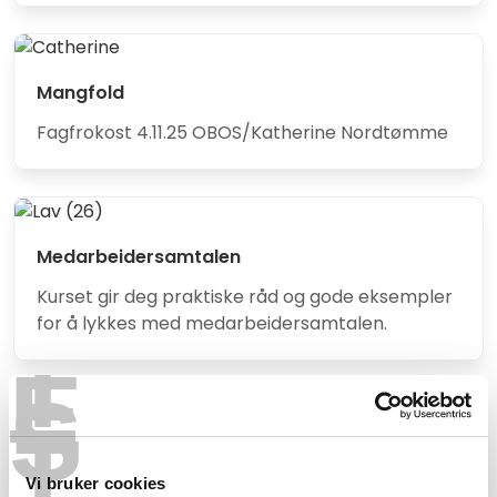
Mangfold
Fagfrokost 4.11.25 OBOS/Katherine Nordtømme
Medarbeidersamtalen
Kurset gir deg praktiske råd og gode eksempler
for å lykkes med medarbeidersamtalen.
T
E
S
T
Økonomi i borettslag og sameier
Vi bruker cookies
Hvordan fungerer egentlig økonomien i et