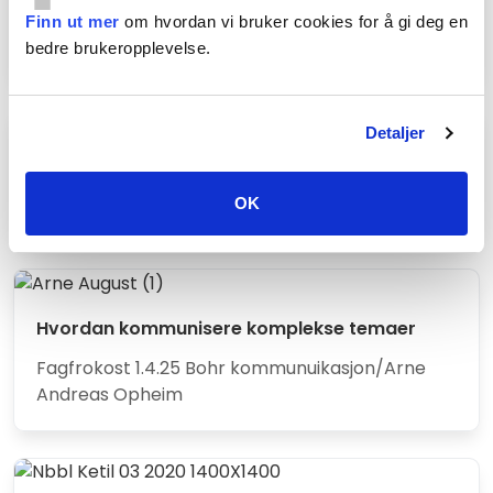
boligselskap? Og hvilken rolle har styret i å
Finn ut mer
om hvordan vi bruker cookies for å gi deg en
sørge for at boligselskapet har sunn økonomi?
bedre brukeropplevelse.
Detaljer
Boligkjøpsmodeller
Fagfrokost 1.10.24 NBBL/Line Bjerkek
OK
Hvordan kommunisere komplekse temaer
Fagfrokost 1.4.25 Bohr kommunuikasjon/Arne
Andreas Opheim