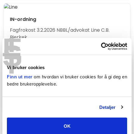
IN-ordning
T
Fagfrokost 3.2.2026 NBBL/advokat Line C.B.
E
Bjerkek
S
T
Vi bruker cookies
Slik lager du møter som skaper verdi og gir
Finn ut mer
om hvordan vi bruker cookies for å gi deg en
energi
bedre brukeropplevelse.
Fagfrokost 14.4.26 NBBL/Magnus Haukvik-
Johansen
Detaljer
OK
Hva er nyboligkjøperne opptatt av?