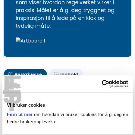
som viser hvordan regelverket virker i
praksis. Målet er å gi deg trygghet og
inspirasjon til å lede på en klok og
tydelig måte.
T
E
Beskrivelse
Innhold
S
T
Vi bruker cookies
Finn ut mer
om hvordan vi bruker cookies for å gi deg en
bedre brukeropplevelse.
Som leder har du et stort ansvar for både
arbeidsmiljø og medarbeidere. Dette kurset er