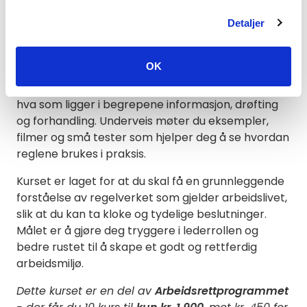
laget for å gi deg basiskunnskapen i arbeidsrett
Detaljer
som gjør at du kan håndtere vanlige situasjoner på
jobben på en trygg og ryddig måte.
OK
Vi skal se nærmere på de viktigste prinsippene i
arbeidsmiljøloven, styringsretten, stillingsvern, og
hva som ligger i begrepene informasjon, drøfting
og forhandling. Underveis møter du eksempler,
filmer og små tester som hjelper deg å se hvordan
reglene brukes i praksis.
Kurset er laget for at du skal få en grunnleggende
forståelse av regelverket som gjelder arbeidslivet,
slik at du kan ta kloke og tydelige beslutninger.
Målet er å gjøre deg tryggere i lederrollen og
bedre rustet til å skape et godt og rettferdig
arbeidsmiljø.
Dette kurset er en del av
Arbeidsrettprogrammet