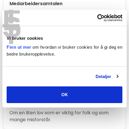
T
Medarbeidersamtalen
E
Kurset gir deg praktiske råd og gode eksempler
S
for å lykkes med medarbeidersamtalen.
T
Vi bruker cookies
Finn ut mer
om hvordan vi bruker cookies for å gi deg en
Oppsigelse og permittering
bedre brukeropplevelse.
Kurset gir deg gylne regler for hvordan
oppsigelser kan gjøres best mulig.
Detaljer
OK
Ferieloven
Om en liten lov som er viktig for folk og som
mange misforstår.