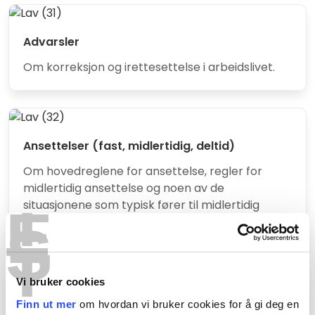
Advarsler
Om korreksjon og irettesettelse i arbeidslivet.
Ansettelser (fast, midlertidig, deltid)
Om hovedreglene for ansettelse, regler for
midlertidig ansettelse og noen av de
T
situasjonene som typisk fører til midlertidig
E
ansettelse.
S
T
Vi bruker cookies
Hva selger? Hva sliter?
Finn ut mer
om hvordan vi bruker cookies for å gi deg en