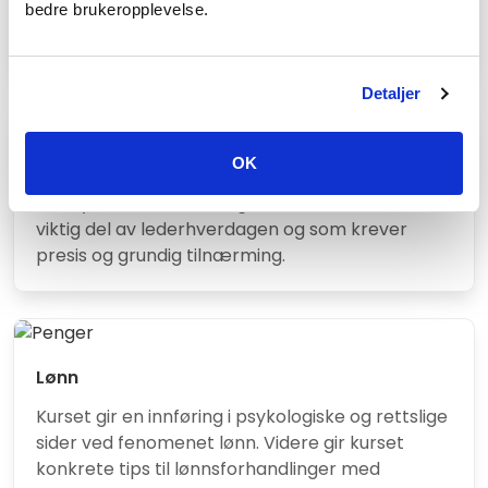
bedre brukeropplevelse.
Fagfrokost 6.3.25 NBBL
Fulltegningsforsikring/Arne Vinorum
Detaljer
Sykefravær
OK
Om sykefraværsordningen som er en svært
viktig del av lederhverdagen og som krever
presis og grundig tilnærming.
Lønn
Kurset gir en innføring i psykologiske og rettslige
sider ved fenomenet lønn. Videre gir kurset
konkrete tips til lønnsforhandlinger med